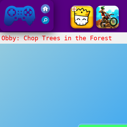
Juegos Friv 2017
Obby: Chop Trees in the Forest