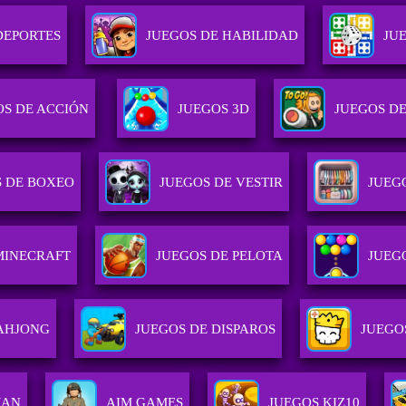
DEPORTES
JUEGOS DE HABILIDAD
JU
OS DE ACCIÓN
JUEGOS 3D
JUEGOS D
S DE BOXEO
JUEGOS DE VESTIR
JUEG
MINECRAFT
JUEGOS DE PELOTA
JUEG
AHJONG
JUEGOS DE DISPAROS
JUEGO
MAN
AIM GAMES
JUEGOS KIZ10