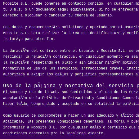
Moosite S.L. puede ponerse en contacto contigo, en cualquier m
tu D.N.I. o un documento legal equivalente. Si no se entregara
derecho a bloquear o cancelar tu cuenta de usuario.
Los datos y documentaciÃ³n solicitada y aportada por el usuari
Moosite S.L. para realizar la tarea de identificaciÃ³n y verif
tratarÃ¡n para otro fin.
La duraciÃ³n del contrato entre el Usuario y Moosite S.L. se es
rescindir la relaciÃ³n contractual en cualquier momento ya sea
la relaciÃ³n respetando el plazo y sin indicar ningÃºn motivo)
normativas de uso de los servicios, infracciones graves, inact
autorizada a exigir los daÃ±os y perjuicios correspondientes a
Uso de la pÃ¡gina y normativa del servicio 
El Acceso y Uso de la web, sus Contenidos y el uso de los Serv
aceptaciÃ³n de la PolÃ­tica de Privacidad y Condiciones General
haber leÃ­do, comprendido y aceptado en su totalidad la polÃ­ti
Como usuario te comprometes a hacer un uso adecuado y lÃ­cito d
aplicable, las presentes Condiciones generales, la moral y bue
indemnizar a Moosite S.L. por cualquier daÃ±o o perjuicio que 
condiciones generales y/o la legalidad vigente.