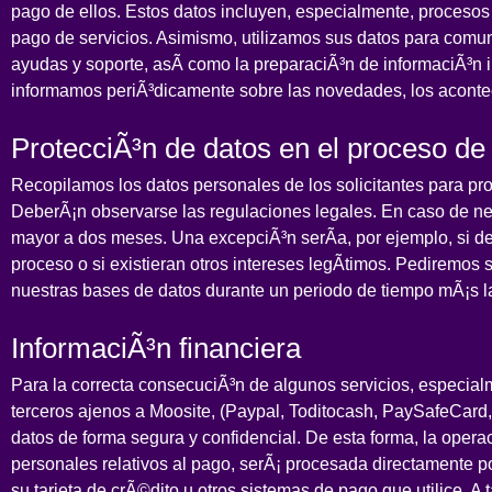
pago de ellos. Estos datos incluyen, especialmente, procesos
pago de servicios. Asimismo, utilizamos sus datos para comun
ayudas y soporte, asÃ­ como la preparaciÃ³n de informaciÃ³n 
informamos periÃ³dicamente sobre las novedades, los acontec
ProtecciÃ³n de datos en el proceso de 
Recopilamos los datos personales de los solicitantes para pr
DeberÃ¡n observarse las regulaciones legales. En caso de neg
mayor a dos meses. Una excepciÃ³n serÃ­a, por ejemplo, si 
proceso o si existieran otros intereses legÃ­timos. Pediremo
nuestras bases de datos durante un periodo de tiempo mÃ¡s lar
InformaciÃ³n financiera
Para la correcta consecuciÃ³n de algunos servicios, especial
terceros ajenos a Moosite, (Paypal, Toditocash, PaySafeCard, 
datos de forma segura y confidencial. De esta forma, la opera
personales relativos al pago, serÃ¡ procesada directamente 
su tarjeta de crÃ©dito u otros sistemas de pago que utilice. 