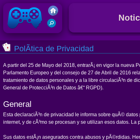
Notic
J
D
Juegos Friv 2017
A
PolÃ­tica de Privacidad
A partir del 25 de Mayo del 2018, entrarÃ¡ en vigor la nueva
J
Parlamento Europeo y del consejo de 27 de Abril de 2016 relat
E
tratamiento de datos personales y a la libre circulaciÃ³n de 
General de ProtecciÃ³n de Datos â€“ RGPD).
General
J
D
Esta declaraciÃ³n de privacidad le informa sobre quÃ© datos 
C
internet, y de cÃ³mo se procesan y se utilizan esos datos. La
Sus datos estÃ¡n asegurados contra abusos y pÃ©rdidas. He