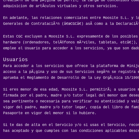
creaciÃ³n de una pÃ¡gina de perfil, la carga de contenidos como
adquisicion de artÃ­culos virtuales y otros servicios.
En adelante, las relaciones comerciales entre Moosite S.L. y l
Generales de ContrataciÃ³n (â€œCGCâ€) asÃ­ como a la Declaraci
Estas CGC excluyen a Moosite S.L. expresamente de los posibles
hardware (ordenadores, telÃ©fonos mÃ³viles, tabletas, etcâ€¦),
emplee el Usuario para acceder a los servicios, ya que son dad
Usuarios
Para acceder a los servicios que ofrece la plataforma de Minij
acceso a la pÃ¡gina y uso de sus Servicios segÃºn se registra 
aprueba el Reglamento de Desarrollo de la Ley OrgÃ¡nica 15/199
Si eres menor de esa edad, Moosite S.L. permitirÃ¡ a usuarios 
firmada por el padre, madre y/o tutor legal del menor que dese
sea pertinente o necesaria para verificar su atenticidad y val
vigor del padre, madre y/o tutor legar, copia del libro de fami
Pasaporte en vigor del menor si lo hubiere.
Si te das de alta en el Servicio y/o si usas el Servicio, recon
has aceptado y que cumples con las condiciones aplicables desc