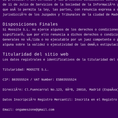
de 11 de Julio de Servicios de la Sociedad de la InformaciÃ³n 
que asÃ­ lo permita la ley, las partes, con renuncia expresa a 
jurisdicciÃ³n de los Juzgados y Tribunales de la ciudad de Mad
Disposiciones Finales
Si Moosite S.L. no ejerce algunos de los derechos o condiciones
significarÃ¡ que por ello renuncia a dichos derechos o condici
Generales no vÃ¡lida o no ejecutable por un juez competente o 
alguna sobre la validez o ejecutividad de las demÃ¡s estipulac
Titularidad del sitio web
Los datos registrales e identificativos de la titularidad del 
Titularidad: MOOSITE S.L.
CIF: B83555524 / VAT Number: ESB83555524
DirecciÃ³n: Cl.Fuencarral No.123, 8ÂºB, 28010, Madrid (EspaÃ±a
Datos InscripciÃ³n Registro Mercantil: Inscrita en el Registro
Email:
ongameszone@gmail.com