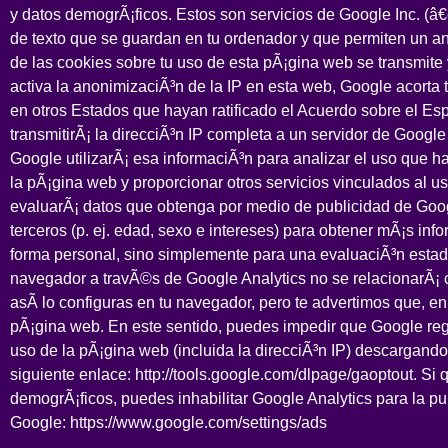
y datos demogrÃ¡ficos. Estos son servicios de Google Inc. (
de texto que se guardan en tu ordenador y que permiten un a
de las cookies sobre tu uso de esta pÃ¡gina web se transmite
activa la anonimizaciÃ³n de la IP en esta web, Google acorta
en otros Estados que hayan ratificado el Acuerdo sobre el 
transmitirÃ¡ la direcciÃ³n IP completa a un servidor de Google
Google utilizarÃ¡ esa informaciÃ³n para analizar el uso que ha
la pÃ¡gina web y proporcionar otros servicios vinculados al us
evaluarÃ¡ datos que obtenga por medio de publicidad de Google
terceros (p. ej. edad, sexo e intereses) para obtener mÃ¡s inf
forma personal, sino simplemente para una evaluaciÃ³n estadÃ­
navegador a travÃ©s de Google Analytics no se relacionarÃ¡ 
asÃ­ lo configuras en tu navegador, pero te advertimos que, en
pÃ¡gina web. En este sentido, puedes impedir que Google regi
uso de la pÃ¡gina web (incluida la direcciÃ³n IP) descargand
siguiente enlace: http://tools.google.com/dlpage/gaoptout. Si 
demogrÃ¡ficos, puedes inhabilitar Google Analytics para la pu
Google: https://www.google.com/settings/ads