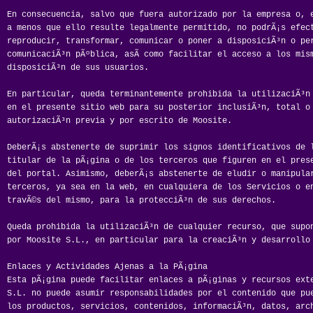
En consecuencia, salvo que fuera autorizado por la empresa o, 
a menos que ello resulte legalmente permitido, no podrÃ¡s efec
reproducir, transformar, comunicar o poner a disposiciÃ³n o pe
comunicaciÃ³n pÃºblica, asÃ­ como facilitar el acceso a los mis
disposiciÃ³n de sus usuarios.
En particular, queda terminantemente prohibida la utilizaciÃ³n
en el presente sitio web para su posterior inclusiÃ³n, total o
autorizaciÃ³n previa y por escrito de Moosite.
DeberÃ¡s abstenerte de suprimir los signos identificativos de 
titular de la pÃ¡gina o de los terceros que figuren en el pres
del portal. Asimismo, deberÃ¡s abstenerte de eludir o manipula
terceros, ya sea en la web, en cualquiera de los Servicios o e
travÃ©s del mismo, para la protecciÃ³n de sus derechos.
Queda prohibida la utilizaciÃ³n de cualquier recurso, que supo
por Moosite S.L., en particular para la creaciÃ³n y desarrollo
Enlaces y Actividades Ajenas a la PÃ¡gina
Esta pÃ¡gina puede facilitar enlaces a pÃ¡ginas y recursos ext
S.L. no puede asumir responsabilidades por el contenido que pu
los productos, servicios, contenidos, informaciÃ³n, datos, arc