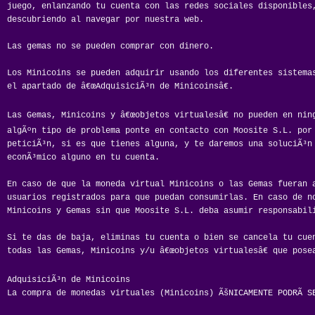
juego, enlanzando tu cuenta con las redes sociales disponibles
descubriendo al navegar por nuestra web.
Las gemas no se pueden comprar con dinero.
Los Minicoins se pueden adquirir usando los diferentes sistema
el apartado de â€œAdquisiciÃ³n de Minicoinsâ€.
Las Gemas, Minicoins y â€œobjetos virtualesâ€ no pueden en nin
algÃºn tipo de problema ponte en contacto con Moosite S.L. po
peticiÃ³n, si es que tienes alguna, y te daremos una soluciÃ³n
econÃ³mico alguno en tu cuenta.
En caso de que la moneda virtual Minicoins o las Gemas fueran a
usuarios registrados para que puedan consumirlas. En caso de n
Minicoins y Gemas sin que Moosite S.L. deba asumir responsabil
Si te das de baja, eliminas tu cuenta o bien se cancela tu cue
todas las Gemas, Minicoins y/u â€œobjetos virtualesâ€ que pose
AdquisiciÃ³n de Minicoins
La compra de monedas virtuales (Minicoins) ÃšNICAMENTE PODRÃ S