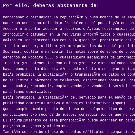
Por ello, deberas abstenerte de:
Menoscabar o perjudicar la reputaciÃ³n y buen nombre de la emp
Hacer un uso no autorizado o fraudulento del portal y/o de sus 
Acceder o intentar acceder a recursos o Ã¡reas restringidas de
Introducir o difundir en la red virus informÃ¡ticos o cualesqui
daÃ±os en los sistemas fÃ­sicos o lÃ³gicos del propietario del 
Intentar acceder, utilizar y/o manipular los datos del propiet
Suprimir, ocultar o manipular las notas sobre derechos de prop
derechos de Moosite S.L. o cualesquiera mecanismos de informac
Intentar y/u obtener los contenidos y/o servicios empleando pa
hayan puesto a tu disposiciÃ³n a este efecto o se hayan indica
EstÃ¡ prohibida la publicaciÃ³n o transmisiÃ³n de datos de con
no se limita a nÃºmeros de telÃ©fono, direcciones postales, di
No se podrÃ¡ reproducir, copiar vender, revender el Servicio e
para fines comerciales.
EstÃ¡ prohibida la utilizaciÃ³n del servicio para el envÃ­o de 
publicidad comercial masiva o mensajes informativos (spam).
Queda completamente prohibido el uso de cualquier tipo de serv
puntuaciones y/o records de juegos, conseguir logros que no co
El incumplimientos de esta prohibiciÃ³n puede acarrear un baneo
progreso XP, gemas y minicoins.
TambiÃ©n se prohibe el uso de cuentas mÃºltiples o compartidas,