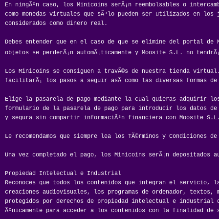
En ningÃºn caso, los Minicoins serÃ¡n reembolsables o intercam
como monedas virtuales que sÃ³lo pueden ser utilizados en los 
considerados como dinero real.
Debes entender que en el caso de que se elimine del portal de M
objetos se perderÃ¡n automÃ¡ticamente y Moosite S.L. no tendrÃ
Los Minicoins se consiguen a travÃ©s de nuestra tienda virtual
facilitarÃ¡ los pasos a seguir asÃ­ como las diversas formas de
Elige la pasarela de pago mediante la cual quieras adquirir lo
formulario de la pasarela de pago para introducir los datos de
y segura sin compartir informaciÃ³n financiera con Moosite S.L
Le recomendamos que siempre lea los TÃ©rminos y Condiciones de
Una vez completado el pago, los Minicoins serÃ¡n depositados a
Propiedad Intelectual e Industrial
Reconoces que todos los contenidos que integran el servicio, l
creaciones audiovisuales, los programas de ordenador, textos, 
protegidos por derechos de propiedad intelectual e industrial 
Ãºnicamente para acceder a los contenidos con la finalidad de 