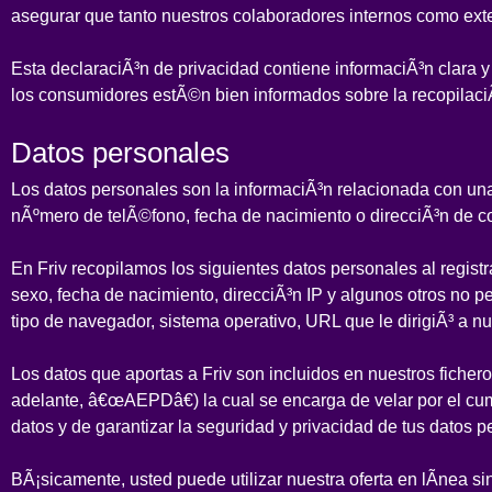
asegurar que tanto nuestros colaboradores internos como exte
J
D
D
Esta declaraciÃ³n de privacidad contiene informaciÃ³n clara y
los consumidores estÃ©n bien informados sobre la recopilaci
Datos personales
J
Los datos personales son la informaciÃ³n relacionada con una p
H
nÃºmero de telÃ©fono, fecha de nacimiento o direcciÃ³n de co
En Friv recopilamos los siguientes datos personales al registra
sexo, fecha de nacimiento, direcciÃ³n IP y algunos otros no p
J
D
tipo de navegador, sistema operativo, URL que le dirigiÃ³ a nue
P
Los datos que aportas a Friv son incluidos en nuestros fiche
adelante, â€œAEPDâ€) la cual se encarga de velar por el cu
datos y de garantizar la seguridad y privacidad de tus datos p
J
D
BÃ¡sicamente, usted puede utilizar nuestra oferta en lÃ­nea s
C