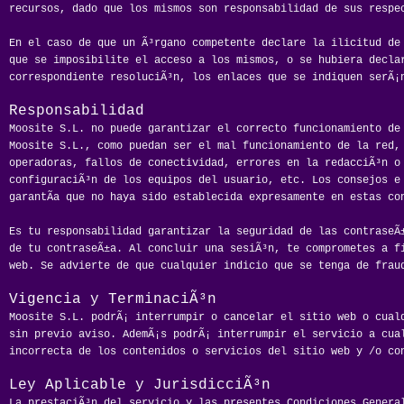
recursos, dado que los mismos son responsabilidad de sus respe
En el caso de que un Ã³rgano competente declare la ilicitud de
que se imposibilite el acceso a los mismos, o se hubiera decla
correspondiente resoluciÃ³n, los enlaces que se indiquen serÃ¡
Responsabilidad
Moosite S.L. no puede garantizar el correcto funcionamiento de
Moosite S.L., como puedan ser el mal funcionamiento de la red,
operadoras, fallos de conectividad, errores en la redacciÃ³n o
configuraciÃ³n de los equipos del usuario, etc. Los consejos e
garantÃ­a que no haya sido establecida expresamente en estas co
Es tu responsabilidad garantizar la seguridad de las contraseÃ±
de tu contraseÃ±a. Al concluir una sesiÃ³n, te comprometes a f
web. Se advierte de que cualquier indicio que se tenga de frau
Vigencia y TerminaciÃ³n
Moosite S.L. podrÃ¡ interrumpir o cancelar el sitio web o cual
sin previo aviso. AdemÃ¡s podrÃ¡ interrumpir el servicio a cua
incorrecta de los contenidos o servicios del sitio web y /o co
Ley Aplicable y JurisdicciÃ³n
La prestaciÃ³n del servicio y las presentes Condiciones Genera