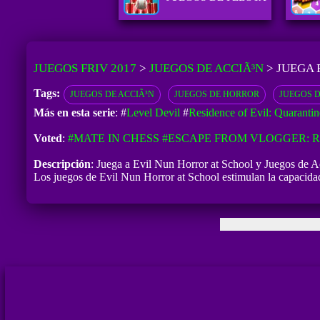
JUEGOS FRIV 2017
>
JUEGOS DE ACCIÃ³N
>
JUEGA 
Tags:
JUEGOS DE ACCIÃ³N
JUEGOS DE HORROR
JUEGOS D
Más en esta serie
: #
Level Devil
#
Residence of Evil: Quarantin
Voted
:
#MATE IN CHESS
#ESCAPE FROM VLOGGER:
Descripción
: Juega a Evil Nun Horror at School y Juegos de Acc
Los juegos de Evil Nun Horror at School estimulan la capacidad