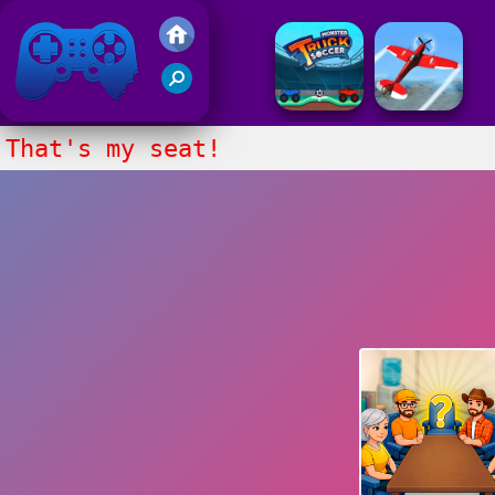
Juegos Friv 2017
That's my seat!