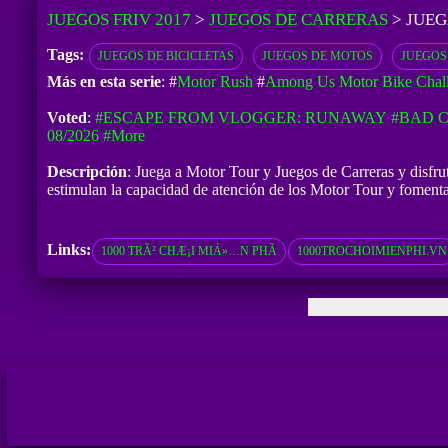
JUEGOS FRIV 2017
>
JUEGOS DE CARRERAS
>
JUEG
Tags:
JUEGOS DE BICICLETAS
JUEGOS DE MOTOS
JUEGOS
Más en esta serie
: #
Motor Rush
#
Among Us Motor Bike Chal
Voted
:
#ESCAPE FROM VLOGGER: RUNAWAY
#BAD C
08/2026
#more
Descripción
: Juega a Motor Tour y Juegos de Carreras y disfrut
estimulan la capacidad de atención de los Motor Tour y fomenta 
Links:
1000 TRÃ² CHÆ¡I MIÁ»…N PHÃ­
1000TROCHOIMIENPHI.VN