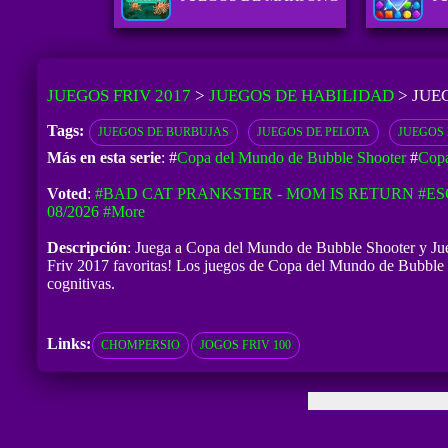
JUEGOS FRIV 2017
>
JUEGOS DE HABILIDAD
>
JUE
Tags:
JUEGOS DE BURBUJAS
JUEGOS DE PELOTA
JUEGOS 
Más en esta serie
: #
Copa del Mundo de Bubble Shooter
#
Copa
Voted
:
#BAD CAT PRANKSTER - MOM IS RETURN
#ES
08/2026
#more
Descripción
: Juega a Copa del Mundo de Bubble Shooter y Juego
Friv 2017 favoritas! Los juegos de Copa del Mundo de Bubble S
cognitivas.
Links:
CHOMPERSIO
JOGOS FRIV 100