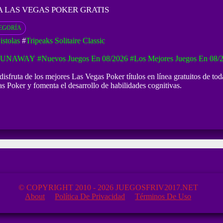
 LAS VEGAS POKER GRATIS
EGORÍA
istolas
#
Tripeaks Solitaire Classic
 RUNAWAY
#Nuevos Juegos En 08/2026
#Los Mejores Juegos En 08/
sfruta de los mejores Las Vegas Poker títulos en línea gratuitos de tod
s Poker y fomenta el desarrollo de habilidades cognitivas.
© COPYRIGHT 2010 - 2026 JUEGOSFRIV2017.NET
About
Política De Privacidad
Términos De Uso