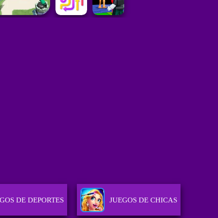
GOS DE DEPORTES
JUEGOS DE CHICAS