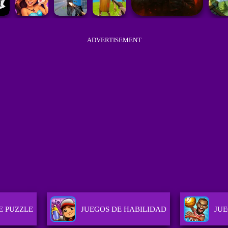
ADVERTISEMENT
E PUZZLE
JUEGOS DE HABILIDAD
JUE