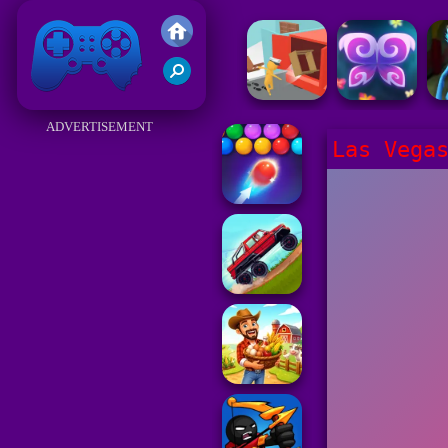
Juegos Friv 2017
ADVERTISEMENT
Las Vega