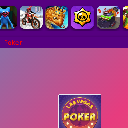
s Poker