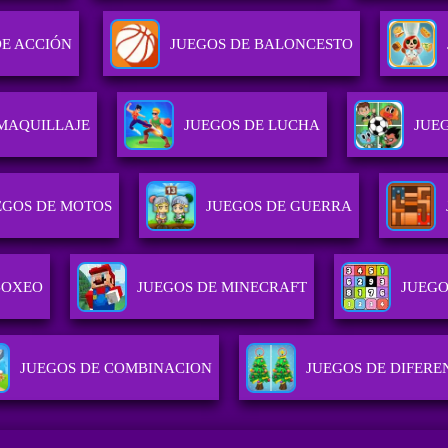
DE ACCIÓN
JUEGOS DE BALONCESTO
 MAQUILLAJE
JUEGOS DE LUCHA
JUE
EGOS DE MOTOS
JUEGOS DE GUERRA
BOXEO
JUEGOS DE MINECRAFT
JUEGO
JUEGOS DE COMBINACION
JUEGOS DE DIFERE