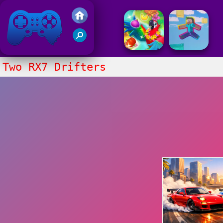
Juegos Friv 2017
Two RX7 Drifters