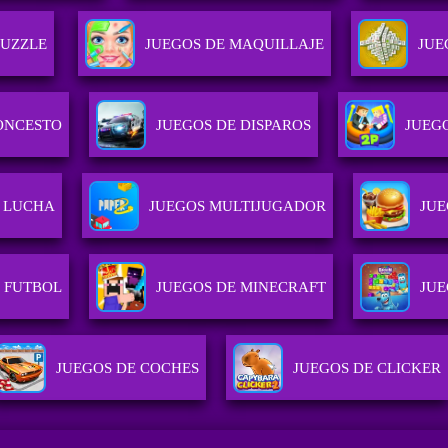
PUZZLE
JUEGOS DE MAQUILLAJE
JUE
ONCESTO
JUEGOS DE DISPAROS
JUEG
E LUCHA
JUEGOS MULTIJUGADOR
JUE
E FUTBOL
JUEGOS DE MINECRAFT
JUE
JUEGOS DE COCHES
JUEGOS DE CLICKER