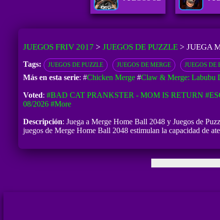
JUEGOS FRIV 2017
>
JUEGOS DE PUZZLE
>
JUEGA M
Tags:
JUEGOS DE PUZZLE
JUEGOS DE MERGE
JUEGOS DE 
Más en esta serie
: #
Chicken Merge
#
Claw & Merge: Labubu 
Voted
:
#BAD CAT PRANKSTER - MOM IS RETURN
#ES
08/2026
#more
Descripción
: Juega a Merge Home Ball 2048 y Juegos de Puzzle 
juegos de Merge Home Ball 2048 estimulan la capacidad de aten