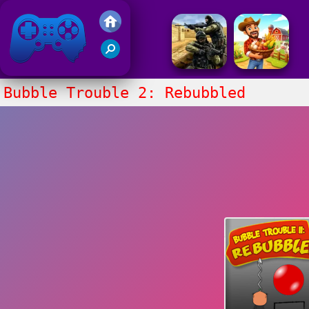
Juegos Friv 2017
Bubble Trouble 2: Rebubbled