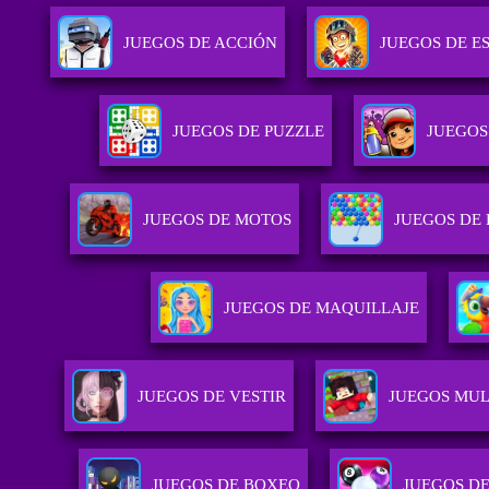
JUEGOS DE ACCIÓN
JUEGOS DE E
JUEGOS DE PUZZLE
JUEGOS
JUEGOS DE MOTOS
JUEGOS DE
JUEGOS DE MAQUILLAJE
JUEGOS DE VESTIR
JUEGOS MU
JUEGOS DE BOXEO
JUEGOS D