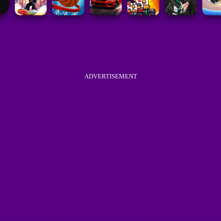
ADVERTISEMENT