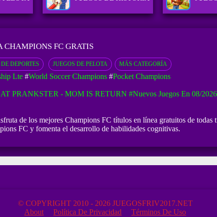
A CHAMPIONS FC GRATIS
 DE DEPORTES
JUEGOS DE PELOTA
MÁS CATEGORÍA
hip Lte
#
World Soccer Champions
#
Pocket Champions
AT PRANKSTER - MOM IS RETURN
#Nuevos Juegos En 08/2026
ruta de los mejores Champions FC títulos en línea gratuitos de todas tu
ons FC y fomenta el desarrollo de habilidades cognitivas.
© COPYRIGHT 2010 - 2026 JUEGOSFRIV2017.NET
About
Política De Privacidad
Términos De Uso