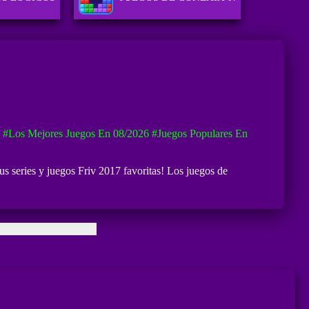
#Los Mejores Juegos En 08/2026
#Juegos Populares En
s series y juegos Friv 2017 favoritas! Los juegos de