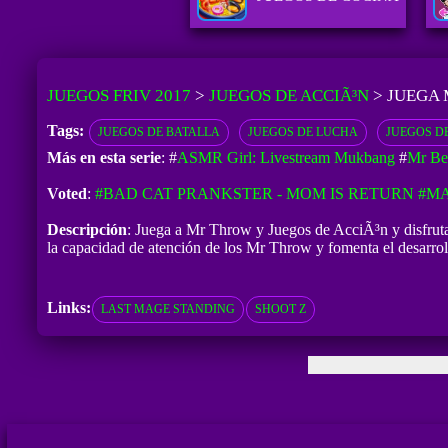
JUEGOS FRIV 2017
>
JUEGOS DE ACCIÃ³N
>
JUEGA 
Tags:
JUEGOS DE BATALLA
JUEGOS DE LUCHA
JUEGOS D
Más en esta serie
: #
ASMR Girl: Livestream Mukbang
#
Mr Bea
Voted
:
#BAD CAT PRANKSTER - MOM IS RETURN
#MA
Descripción
: Juega a Mr Throw y Juegos de AcciÃ³n y disfruta 
la capacidad de atención de los Mr Throw y fomenta el desarroll
Links:
LAST MAGE STANDING
SHOOT Z