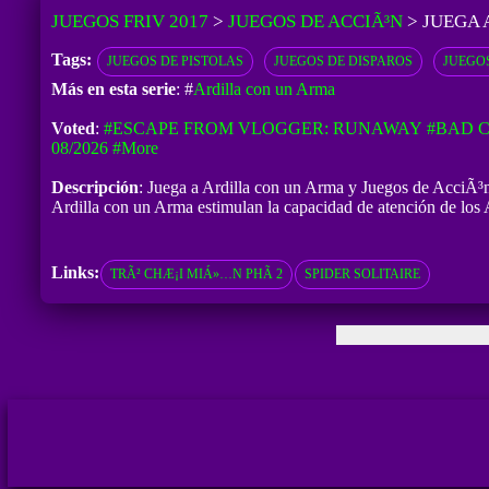
JUEGOS FRIV 2017
>
JUEGOS DE ACCIÃ³N
>
JUEGA 
Tags:
JUEGOS DE PISTOLAS
JUEGOS DE DISPAROS
JUEGOS
Más en esta serie
: #
Ardilla con un Arma
Voted
:
#ESCAPE FROM VLOGGER: RUNAWAY
#BAD C
08/2026
#more
Descripción
: Juega a Ardilla con un Arma y Juegos de AcciÃ³n y
Ardilla con un Arma estimulan la capacidad de atención de los A
Links:
TRÃ² CHÆ¡I MIÁ»…N PHÃ­ 2
SPIDER SOLITAIRE