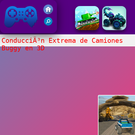
Juegos Friv 2017
ConducciÃ³n Extrema de Camiones
Buggy en 3D