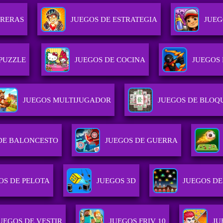
RRERAS
JUEGOS DE ESTRATEGIA
JUEG
 PUZZLE
JUEGOS DE COCINA
JUEGOS
JUEGOS MULTIJUGADOR
JUEGOS DE BLOQ
DE BALONCESTO
JUEGOS DE GUERRA
OS DE PELOTA
JUEGOS 3D
JUEGOS D
UEGOS DE VESTIR
JUEGOS FRIV 10
JU