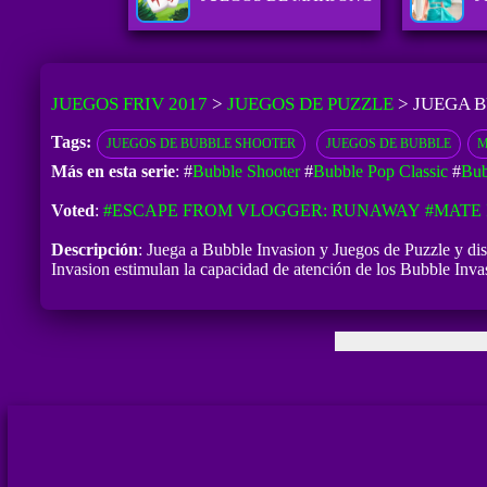
JUEGOS FRIV 2017
>
JUEGOS DE PUZZLE
>
JUEGA B
Tags:
JUEGOS DE BUBBLE SHOOTER
JUEGOS DE BUBBLE
M
Más en esta serie
: #
Bubble Shooter
#
Bubble Pop Classic
#
Bub
Voted
:
#ESCAPE FROM VLOGGER: RUNAWAY
#MATE 
Descripción
: Juega a Bubble Invasion y Juegos de Puzzle y disf
Invasion estimulan la capacidad de atención de los Bubble Invas